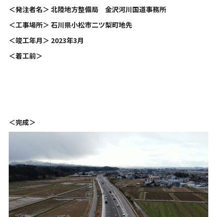
＜発注者名＞ 北陸地方整備局 金沢河川国道事務所
＜工事場所＞ 石川県小松市二ツ梨町地先
＜竣工年月＞ 2023年3月
＜着工前＞
＜完成＞